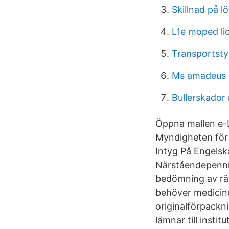
Skillnad på l
L1e moped li
Transportstyr
Ms amadeus
Bullerskador 
Öppna mallen e-L
Myndigheten för d
Intyg På Engelsk
Närståendepennin
bedömning av rätt
behöver medicinen
originalförpackn
lämnar till instit