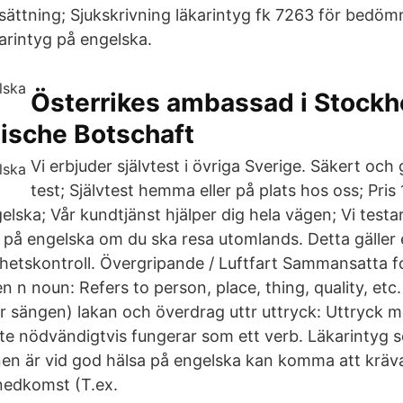
sättning; Sjukskrivning läkarintyg fk 7263 för bedömni
arintyg på engelska.
Österrikes ambassad i Stockh
ische Botschaft
Vi erbjuder självtest i övriga Sverige. Säkert oc
test; Självtest hemma eller på plats hos oss; Pris 
elska; Vår kundtjänst hjälper dig hela vägen; Vi testa
a på engelska om du ska resa utomlands. Detta gäller
rhetskontroll. Övergripande / Luftfart Sammansatta f
n n noun: Refers to person, place, thing, quality, etc
för sängen) lakan och överdrag uttr uttryck: Uttryck m
te nödvändigtvis fungerar som ett verb. Läkarintyg s
n är vid god hälsa på engelska kan komma att kräva
nedkomst (T.ex.