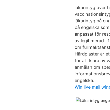
läkarintyg över h
vaccinationsintyg
läkarintyg på en
på engelska som 
anpassat för reso
av legitimerad 1
om fullmaktsanst
Härdplaster är e
för att klara av
anmälan om speci
informationsbrev
engelska.
Win live mail wi