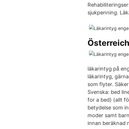
Rehabiliteringser
sjukpenning. Läk
Österreich
läkarintyg på eng
läkarintyg, gärn
som flyter. Säke
Svenska: bed line
for a bed) (allt 
betydelse som in
moder samt barne
innan beräknad 