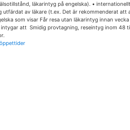
älsotillstånd, läkarintyg på engelska). • internationell
 utfärdat av läkare (t.ex. Det är rekommenderat att a
gelska som visar Får resa utan läkarintyg innan vecka
intygar att Smidig provtagning, reseintyg inom 48 t
r.
öppettider