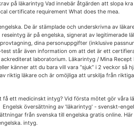
krav på läkarintyg Vad innebär åtgärden att slopa kra
al certificate requirement What does the mea.
 engelska. De är stämplade och underskrivna av läkare
 reseintyg är på engelska, signerat av legitimerade l
r provtagning, dina personuppgifter (inklusive passnu
est står även information om att det är ett certifier
t ackrediterat laboratorium. Läkarintyg / Mina Recept
ler känner att du bara vill vara “sjuk” i 2 veckor så hj
av riktig läkare och är omöjliga att urskilja från riktiga
att få ett medicinskt intyg? Vid första mötet gör våra 
 Engelsk översättning av 'läkarintyg' - svenskt-enge
ttningar från svenska till engelska gratis online. Här 
engelska. intyg.