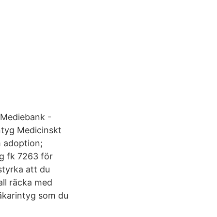
m Mediebank -
intyg Medicinskt
m adoption;
g fk 7263 för
styrka att du
fall räcka med
äkarintyg som du