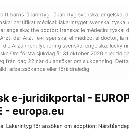
 ditt barns läkarintyg. läkarintyg svenska: engelska: d
anska: certifikat médical: läkarintyget svenska: tyska: 
a: engelska: the doctor: franska: le médecin: tyska: d
 Arzt, der Arzt -e+: spanska: el médico, el doctor, la 
: die Ärztinnen: lyckoring svenska: engelska: lucky ri
ska Om första sjukdag är 31 oktober 2020 eller tidig
tyg från dag 22 när du ansöker om sjukpenning. Detta 
lld, arbetssökande eller föräldraledig.
sk e-juridikportal - EURO
 - europa.eu
ska Läkarintyg för ansökan om adoption; Närstående