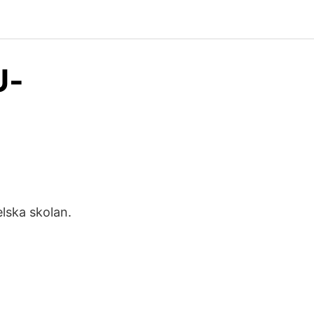
U-
elska skolan.