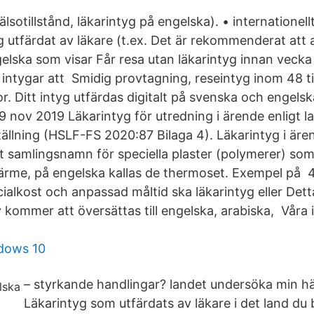
älsotillstånd, läkarintyg på engelska). • internationell
 utfärdat av läkare (t.ex. Det är rekommenderat att a
gelska som visar Får resa utan läkarintyg innan vecka
intygar att Smidig provtagning, reseintyg inom 48 t
r. Ditt intyg utfärdas digitalt på svenska och engels
9 nov 2019 Läkarintyg för utredning i ärende enligt l
ällning (HSLF-FS 2020:87 Bilaga 4). Läkarintyg i är
tt samlingsnamn för speciella plaster (polymerer) so
 värme, på engelska kallas de thermoset. Exempel på 
alkost och anpassad måltid ska läkarintyg eller Dett
 kommer att översättas till engelska, arabiska, Våra 
ndows 10
– styrkande handlingar? landet undersöka min hä
Läkarintyg som utfärdats av läkare i det land du 