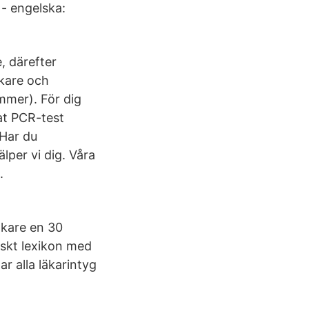
 - engelska:
, därefter
äkare och
mmer). För dig
at PCR-test
 Har du
älper vi dig. Våra
.
läkare en 30
lskt lexikon med
ar alla läkarintyg