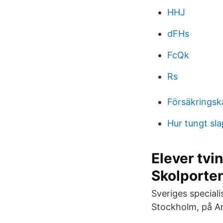
HHJ
dFHs
FcQk
Rs
Försäkringsk
Hur tungt sl
Elever tvi
Skolporte
Sveriges speciali
Stockholm, på Ar