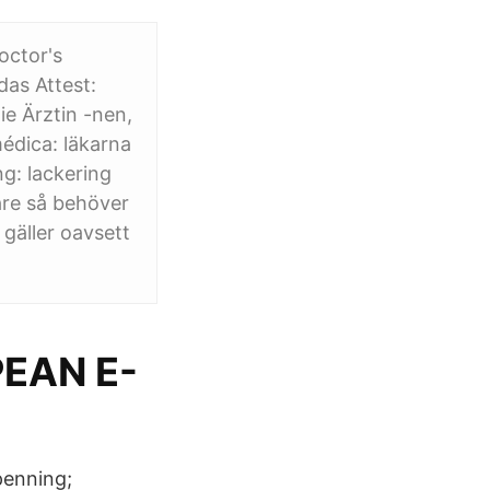
octor's
das Attest:
ie Ärztin -nen,
médica: läkarna
ng: lackering
are så behöver
gäller oavsett
PEAN E-
penning;