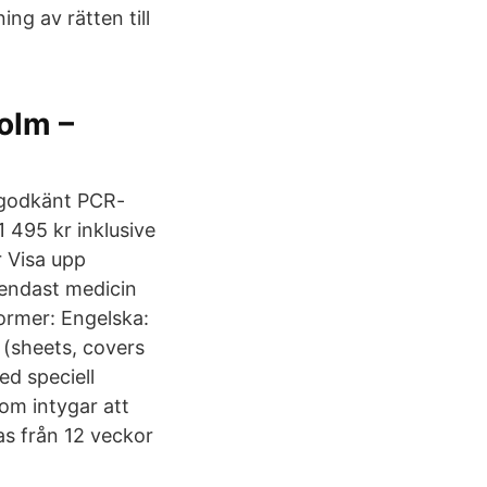
ng av rätten till
olm –
h godkänt PCR-
1 495 kr inklusive
r Visa upp
 endast medicin
ormer: Engelska:
. (sheets, covers
ed speciell
om intygar att
s från 12 veckor