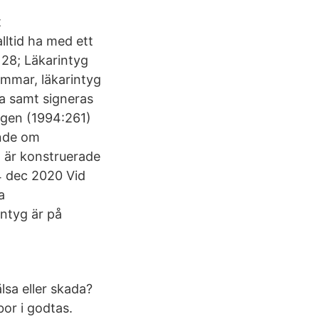
t
lltid ha med ett
 28; Läkarintyg
immar, läkarintyg
ka samt signeras
agen (1994:261)
ende om
m är konstruerade
4 dec 2020 Vid
a
intyg är på
lsa eller skada?
bor i godtas.