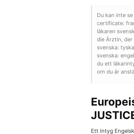
Du kan inte se
certificate: fr
läkaren svensk
die Ärztin, der
svenska: tyska
svenska: engel
du ett läkarin
om du är anstä
Europei
JUSTICE
Ett Intyg Engel