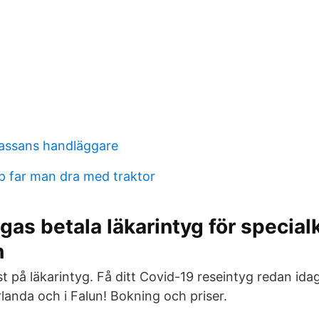
assans handläggare
ap far man dra med traktor
ngas betala läkarintyg för special
n
st på läkarintyg. Få ditt Covid-19 reseintyg redan idag.
landa och i Falun! Bokning och priser.