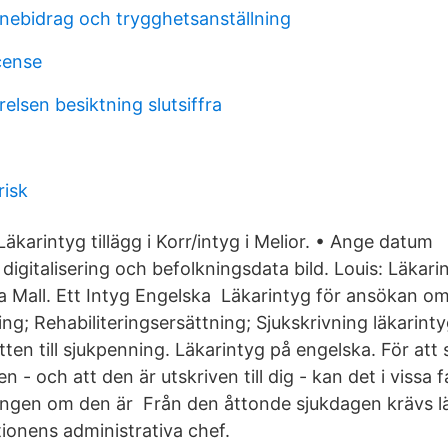
önebidrag och trygghetsanställning
cense
elsen besiktning slutsiffra
risk
äkarintyg tillägg i Korr/intyg i Melior. • Ange datu
igitalisering och befolkningsdata bild. Louis: Läkar
a Mall. Ett Intyg Engelska Läkarintyg för ansökan o
g; Rehabiliteringsersättning; Sjukskrivning läkarinty
en till sjukpenning. Läkarintyg på engelska. För att 
 - och att den är utskriven till dig - kan det i vissa 
ingen om den är Från den åttonde sjukdagen krävs l
utionens administrativa chef.