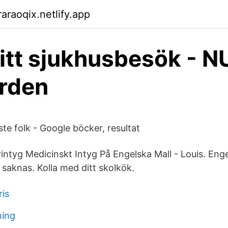
araoqix.netlify.app
ditt sjukhusbesök - N
rden
ste folk - Google böcker, resultat
intyg Medicinskt Intyg På Engelska Mall - Louis. Eng
saknas. Kolla med ditt skolkök.
ris
ning