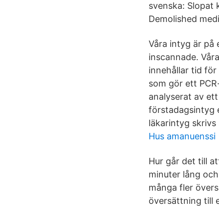
svenska: Slopat 
Demolished medic
Våra intyg är på
inscannade. Våra
innehållar tid fö
som gör ett PCR-t
analyserat av et
förstadagsintyg el
läkarintyg skrivs 
Hus amanuenssi
Hur går det till 
minuter lång och
många fler översä
översättning till 