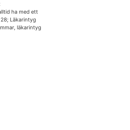
t
lltid ha med ett
 28; Läkarintyg
immar, läkarintyg