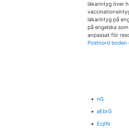
läkarintyg över h
vaccinationsintyg
läkarintyg på en
på engelska som 
anpassat för reso
Postnord boden 
nG
aEbrG
EcjtN